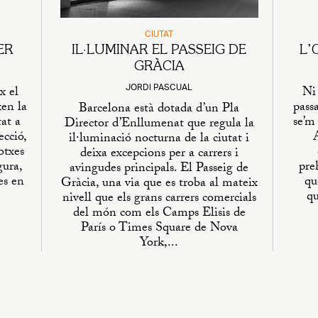
CIUTAT
ER
IL·LUMINAR EL PASSEIG DE
L’
GRÀCIA
JORDI PASCUAL
x el
Ni
xen la
pass
Barcelona està dotada d’un Pla
tat a
se’m 
Director d’Enllumenat que regula la
cció,
Ar
il·luminació nocturna de la ciutat i
otxes
deixa excepcions per a carrers i
gura,
pre
avingudes principals. El Passeig de
es en
qu
Gràcia, una via que es troba al mateix
qu
nivell que els grans carrers comercials
del món com els Camps Elisis de
París o Times Square de Nova
York,...