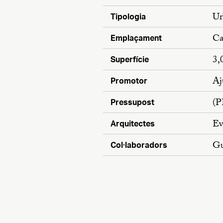
Ur
Tipologia
Ca
Emplaçament
3,
Superfície
Aj
Promotor
(
Pressupost
Ev
Arquitectes
Gu
Col·laboradors