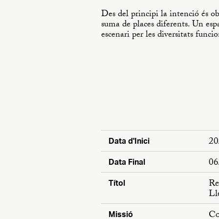
Des del principi la intenció és o
suma de places diferents. Un espai
escenari per les diversitats funci
20
Data d'Inici
06
Data Final
Re
Títol
Ll
Co
Missió