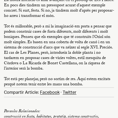
La nostra intenció és anar avançant en el prototip de Les Planes.
En pocs dies tindrem un pressupost acurat d’aquest exemple
concret. Si surt, festa. Si no, ja tindrem molt d’après per proposar-
ho arreu i transformar el món.
Tot és millorable, però a mi la imaginació em porta a pensar que
podem construir cases de fusta diferents, molt diferents i molt
boniques. Penseu que els exemples que té construïts l’Oriol són
molt simples. Es basen en una coberta de volta de canó i en un
sistema de construcció d’arcs que va néixer al segle XVI. Preciós.
El cas de Les Planes, però, introdueix la doble planta i no
tardarem en proposar cases de vàries voltes, estil mesquita de
Còrdova o La Ricarda de Bonet Castellana, on la riquesa de
l’interior serà la bomba.
Tot està per planejar, però no sortim de res. Aquí estem excitats
perquè notem tenir entre les mans una bomba.
Compartir Article:
Facebook
·
Twitter
Paraules Relacionades:
construcció en fusta
,
habitatge
,
prototip
,
sistema constructiu
,