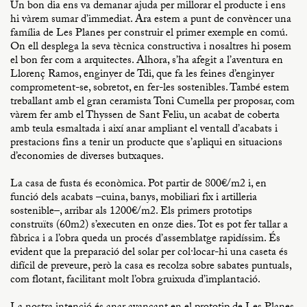
Un bon dia ens va demanar ajuda per millorar el producte i ens
hi vàrem sumar d’immediat. Ara estem a punt de convèncer una
família de Les Planes per construir el primer exemple en comú.
On ell desplega la seva tècnica constructiva i nosaltres hi posem
el bon fer com a arquitectes. Alhora, s’ha afegit a l’aventura en
Llorenç Ramos, enginyer de Tdi, que fa les feines d’enginyer
comprometent-se, sobretot, en fer-les sostenibles. També estem
treballant amb el gran ceramista Toni Cumella per proposar, com
vàrem fer amb el Thyssen de Sant Feliu, un acabat de coberta
amb teula esmaltada i així anar ampliant el ventall d’acabats i
prestacions fins a tenir un producte que s’apliqui en situacions
d’economies de diverses butxaques.
La casa de fusta és econòmica. Pot partir de 800€/m2 i, en
funció dels acabats –cuina, banys, mobiliari fix i artilleria
sostenible–, arribar als 1200€/m2. Els primers prototips
construïts (60m2) s’executen en onze dies. Tot es pot fer tallar a
fàbrica i a l’obra queda un procés d’assemblatge rapidíssim. És
evident que la preparació del solar per col·locar-hi una caseta és
difícil de preveure, però la casa es recolza sobre sabates puntuals,
com flotant, facilitant molt l’obra gruixuda d’implantació.