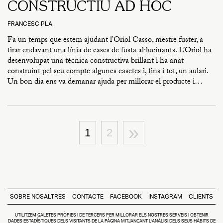
CONSTRUCTIU AD HOC
FRANCESC PLA
Fa un temps que estem ajudant l’Oriol Casso, mestre fuster, a
tirar endavant una línia de cases de fusta al·lucinants. L’Oriol ha
desenvolupat una tècnica constructiva brillant i ha anat
construint pel seu compte algunes casetes i, fins i tot, un aulari.
Un bon dia ens va demanar ajuda per millorar el producte i…
»
1
2
SOBRE NOSALTRES
CONTACTE
FACEBOOK
INSTAGRAM
CLIENTS
UTILITZEM GALETES PRÒPIES I DE TERCERS PER MILLORAR ELS NOSTRES SERVEIS I OBTENIR
DADES ESTADÍSTIQUES DELS VISITANTS DE LA PÀGINA MITJANÇANT L’ANÀLISI DELS SEUS HÀBITS DE