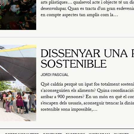
arts plàstiques… qualsevol acte i objecte té un di
desenvolupar. Quan es tracta d’un gran esdevenim
en compte aspectes tan amplis com la…
DISSENYAR UNA 
SOSTENIBLE
JORDI PASCUAL
Què caldria perquè un àpat fos totalment sosten
s’aconseguirien els aliments? Quina coordinació? 
arribar a 900 persones? En un món en què el co
s’escapen dels usuaris, aconseguir trencar la din
sostenible sona impossible,…