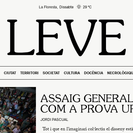
Dissabte
29 °
C
La Floresta,
CIUTAT
TERRITORI
SOCIETAT
CULTURA
DOCÈNCIA
NECROLÒGIQU
ASSAIG GENERAL
COM A PROVA U
JORDI PASCUAL
Tot i que en l’imaginari col·lectiu el disseny està v