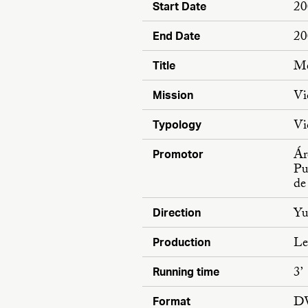
20
Start Date
20
End Date
Me
Title
Vi
Mission
Vi
Typology
Ár
Promotor
Pu
de
Yu
Direction
Le
Production
3’
Running time
D
Format