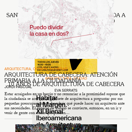
ARQUITECTURA
NOTICIAS
SANTA RITA EXPERIENCE SELECCOIONADA A
LOS PREMIOS FAD DE INTERIORISMO
LEVE PROJECTS
ARQUITECTURA
OPINIÓN
SOCIEDAD
ARQUITECTURA DE CABECERA: ATENCIÓN
ARQUITECTURA
CIUDAD
PRIMARIA A LA CIUDADANÍA
10 AÑOS DE ARQUITECTURA DE CABECERA
JORDI PASCUAL
EVA SERRATS
Estar arraigados en un barrio y no renunciar a la proximidad supone que
la ciudadanía se acerque al gabinete de arquitectura a preguntar por sus
pequeñas preocupaciones y descubrir qué puede hacer un arquitecto ante
sus necesidades. El espacio de trabajo se convierte, entonces, en un ir y
venir de gente con dudas que pueden…