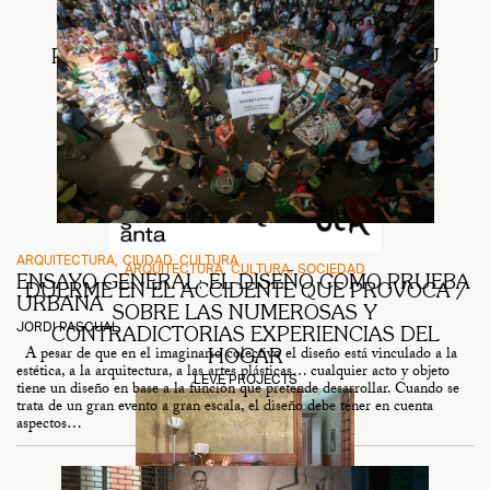
NOTICIAS
SOCIEDAD
PISO CERO SELECCIONADO EN XII BIAU
LEVE PROJECTS
ARQUITECTURA
CIUDAD
CULTURA
ARQUITECTURA
CULTURA
SOCIEDAD
ENSAYO GENERAL: EL DISEÑO COMO PRUEBA
DUERME EN EL ACCIDENTE QUE PROVOCA /
URBANA
SOBRE LAS NUMEROSAS Y
JORDI PASCUAL
CONTRADICTORIAS EXPERIENCIAS DEL
A pesar de que en el imaginario colectivo el diseño está vinculado a la
HOGAR
estética, a la arquitectura, a las artes plásticas… cualquier acto y objeto
LEVE PROJECTS
tiene un diseño en base a la función que pretende desarrollar. Cuando se
trata de un gran evento a gran escala, el diseño debe tener en cuenta
aspectos…